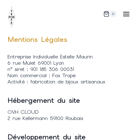
Aller
au
0
contenu
Mentions Légales
Entreprise Individuelle Estelle Maurin
6 rue Mulet 69001 Lyon
n° siret : 901 185 306 00031
Nom commercial : Fox Trope
Activité : fabrication de bijoux artisanaux
Hébergement du site
OVH CLOUD
2 rue Kellermann 59100 Roubaix
Développement du site